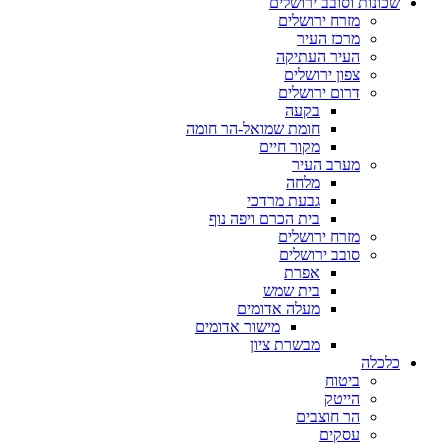
שכונות וסובב ירושלים
מזרח ירושלים
מרכז העיר
העיר העתיקה
צפון ירושלים
דרום ירושלים
בקעה
חומת שמואל-הר חומה
מקור חיים
מערב העיר
מלחה
גבעת מרדכי
בית הכרם ויפה נוף
מזרח ירושלים
סובב ירושלים
אפרת
בית שמש
מעלה אדומים
מישור אדומים
מבשרת ציון
כלכלה
ביטוח
הייטק
הר חוצבים
עסקים