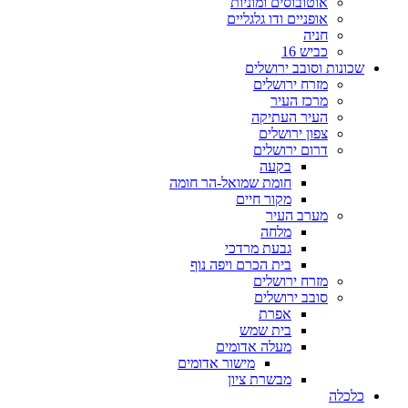
אוטובוסים ומוניות
אופניים ודו גלגליים
חניה
כביש 16
שכונות וסובב ירושלים
מזרח ירושלים
מרכז העיר
העיר העתיקה
צפון ירושלים
דרום ירושלים
בקעה
חומת שמואל-הר חומה
מקור חיים
מערב העיר
מלחה
גבעת מרדכי
בית הכרם ויפה נוף
מזרח ירושלים
סובב ירושלים
אפרת
בית שמש
מעלה אדומים
מישור אדומים
מבשרת ציון
כלכלה