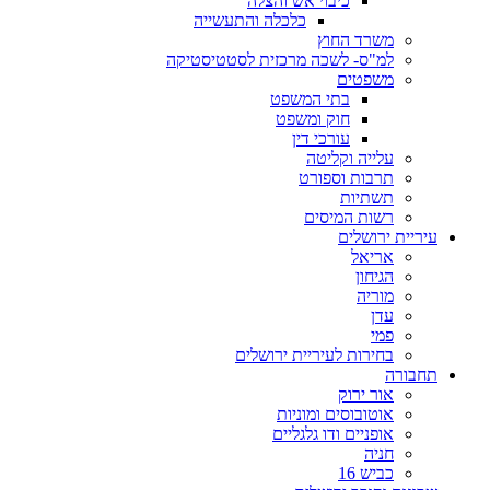
כיבוי אש והצלה
כלכלה והתעשייה
משרד החוץ
למ"ס- לשכה מרכזית לסטטיסטיקה
משפטים
בתי המשפט
חוק ומשפט
עורכי דין
עלייה וקליטה
תרבות וספורט
תשתיות
רשות המיסים
עיריית ירושלים
אריאל
הגיחון
מוריה
עדן
פמי
בחירות לעיריית ירושלים
תחבורה
אור ירוק
אוטובוסים ומוניות
אופניים ודו גלגליים
חניה
כביש 16