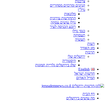
צרכנות
קניונים ומרכזים מסחריים
נדל"ן
מלונאות
התחדשות עירונית
נדלן עושים עסקה
רובע הכניסה לעיר
כנסי נדלן
תעסוקה
תעשיה
דעות
מזג האוויר
תרבות
ירושלים שלי
היסטוריה
שלג בירושלים גלריית תמונות
English
חדשות ישראל
המייל האדום
דף הבית
מה עושים בירושלים