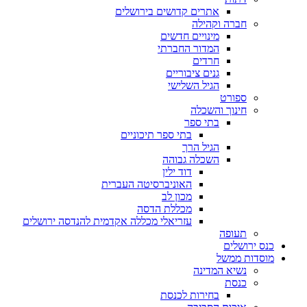
אתרים קדושים בירושלים
חברה וקהילה
מינויים חדשים
המדור החברתי
חרדים
גנים ציבוריים
הגיל השלישי
ספורט
חינוך והשכלה
בתי ספר
בתי ספר תיכוניים
הגיל הרך
השכלה גבוהה
דוד ילין
האוניברסיטה העברית
מכון לב
מכללת הדסה
עזריאלי מכללה אקדמית להנדסה ירושלים
תעופה
כנס ירושלים
מוסדות ממשל
נשיא המדינה
כנסת
בחירות לכנסת