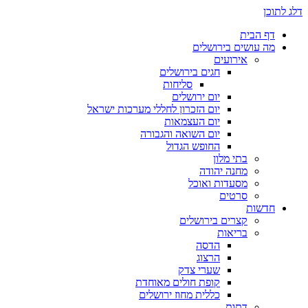
דלג לתוכן
דף הבית
מה עושים בירושלים
אירועים
חגים בירושלים
סליחות
יום ירושלים
יום הזכרון לחללי מערכות ישראל
יום העצמאות
יום השואה והגבורה
החופש הגדול
בתי מלון
מחנה יהודה
מסעדות ואוכל
סרטים
חדשות
קצרים בירושלים
בריאות
הדסה
הרצוג
שערי צדק
קופת חולים מאוחדת
כללית מחוז ירושלים
דתות