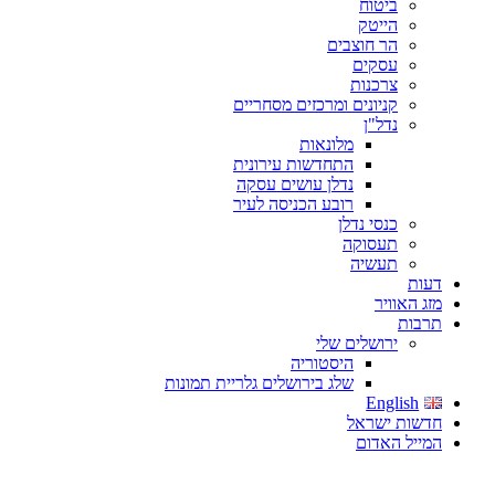
ביטוח
הייטק
הר חוצבים
עסקים
צרכנות
קניונים ומרכזים מסחריים
נדל"ן
מלונאות
התחדשות עירונית
נדלן עושים עסקה
רובע הכניסה לעיר
כנסי נדלן
תעסוקה
תעשיה
דעות
מזג האוויר
תרבות
ירושלים שלי
היסטוריה
שלג בירושלים גלריית תמונות
English
חדשות ישראל
המייל האדום