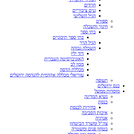
חרדים
גנים ציבוריים
הגיל השלישי
ספורט
חינוך והשכלה
בתי ספר
בתי ספר תיכוניים
הגיל הרך
השכלה גבוהה
דוד ילין
האוניברסיטה העברית
מכון לב
מכללת הדסה
עזריאלי מכללה אקדמית להנדסה ירושלים
תעופה
כנס ירושלים
מוסדות ממשל
נשיא המדינה
כנסת
בחירות לכנסת
איכות הסביבה
אנרגיה
צה"ל ומשרד הביטחון
בטחון פנים ומשטרה