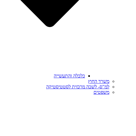
כלכלה והתעשייה
משרד החוץ
למ"ס- לשכה מרכזית לסטטיסטיקה
משפטים