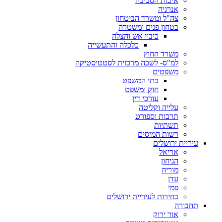
איכות הסביבה
אנרגיה
צה"ל ומשרד הביטחון
בטחון פנים ומשטרה
כיבוי אש והצלה
כלכלה והתעשייה
משרד החוץ
למ"ס- לשכה מרכזית לסטטיסטיקה
משפטים
בתי המשפט
חוק ומשפט
עורכי דין
עלייה וקליטה
תרבות וספורט
תשתיות
רשות המיסים
עיריית ירושלים
אריאל
הגיחון
מוריה
עדן
פמי
בחירות לעיריית ירושלים
תחבורה
אור ירוק