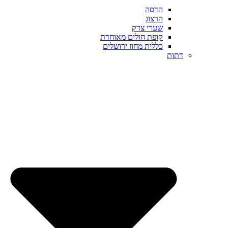
הדסה
הרצוג
שערי צדק
קופת חולים מאוחדת
כללית מחוז ירושלים
דתות