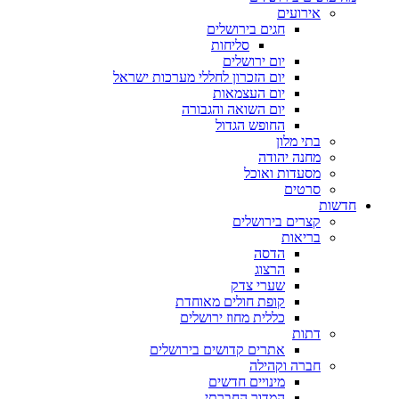
אירועים
חגים בירושלים
סליחות
יום ירושלים
יום הזכרון לחללי מערכות ישראל
יום העצמאות
יום השואה והגבורה
החופש הגדול
בתי מלון
מחנה יהודה
מסעדות ואוכל
סרטים
חדשות
קצרים בירושלים
בריאות
הדסה
הרצוג
שערי צדק
קופת חולים מאוחדת
כללית מחוז ירושלים
דתות
אתרים קדושים בירושלים
חברה וקהילה
מינויים חדשים
המדור החברתי