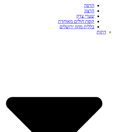
הדסה
הרצוג
שערי צדק
קופת חולים מאוחדת
כללית מחוז ירושלים
דתות