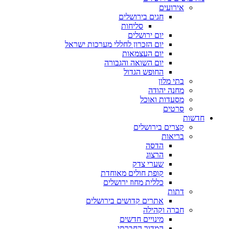
אירועים
חגים בירושלים
סליחות
יום ירושלים
יום הזכרון לחללי מערכות ישראל
יום העצמאות
יום השואה והגבורה
החופש הגדול
בתי מלון
מחנה יהודה
מסעדות ואוכל
סרטים
חדשות
קצרים בירושלים
בריאות
הדסה
הרצוג
שערי צדק
קופת חולים מאוחדת
כללית מחוז ירושלים
דתות
אתרים קדושים בירושלים
חברה וקהילה
מינויים חדשים
המדור החברתי