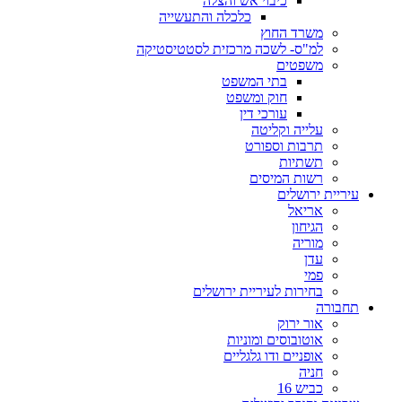
כיבוי אש והצלה
כלכלה והתעשייה
משרד החוץ
למ"ס- לשכה מרכזית לסטטיסטיקה
משפטים
בתי המשפט
חוק ומשפט
עורכי דין
עלייה וקליטה
תרבות וספורט
תשתיות
רשות המיסים
עיריית ירושלים
אריאל
הגיחון
מוריה
עדן
פמי
בחירות לעיריית ירושלים
תחבורה
אור ירוק
אוטובוסים ומוניות
אופניים ודו גלגליים
חניה
כביש 16