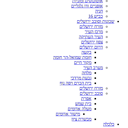
אוטובוסים ומוניות
אופניים ודו גלגליים
חניה
כביש 16
שכונות וסובב ירושלים
מזרח ירושלים
מרכז העיר
העיר העתיקה
צפון ירושלים
דרום ירושלים
בקעה
חומת שמואל-הר חומה
מקור חיים
מערב העיר
מלחה
גבעת מרדכי
בית הכרם ויפה נוף
מזרח ירושלים
סובב ירושלים
אפרת
בית שמש
מעלה אדומים
מישור אדומים
מבשרת ציון
כלכלה