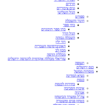
חרדים
גנים ציבוריים
הגיל השלישי
ספורט
חינוך והשכלה
בתי ספר
בתי ספר תיכוניים
הגיל הרך
השכלה גבוהה
דוד ילין
האוניברסיטה העברית
מכון לב
מכללת הדסה
עזריאלי מכללה אקדמית להנדסה ירושלים
תעופה
כנס ירושלים
מוסדות ממשל
נשיא המדינה
כנסת
בחירות לכנסת
איכות הסביבה
אנרגיה
צה"ל ומשרד הביטחון
בטחון פנים ומשטרה