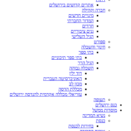
אתרים קדושים בירושלים
חברה וקהילה
מינויים חדשים
המדור החברתי
חרדים
גנים ציבוריים
הגיל השלישי
ספורט
חינוך והשכלה
בתי ספר
בתי ספר תיכוניים
הגיל הרך
השכלה גבוהה
דוד ילין
האוניברסיטה העברית
מכון לב
מכללת הדסה
עזריאלי מכללה אקדמית להנדסה ירושלים
תעופה
כנס ירושלים
מוסדות ממשל
נשיא המדינה
כנסת
בחירות לכנסת