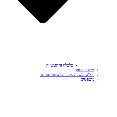
כלכלה והתעשייה
משרד החוץ
למ"ס- לשכה מרכזית לסטטיסטיקה
משפטים