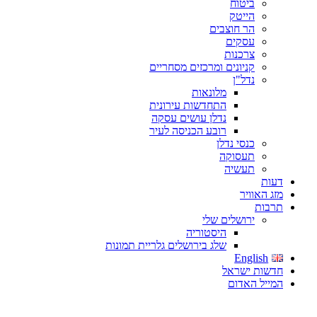
ביטוח
הייטק
הר חוצבים
עסקים
צרכנות
קניונים ומרכזים מסחריים
נדל"ן
מלונאות
התחדשות עירונית
נדלן עושים עסקה
רובע הכניסה לעיר
כנסי נדלן
תעסוקה
תעשיה
דעות
מזג האוויר
תרבות
ירושלים שלי
היסטוריה
שלג בירושלים גלריית תמונות
English
חדשות ישראל
המייל האדום