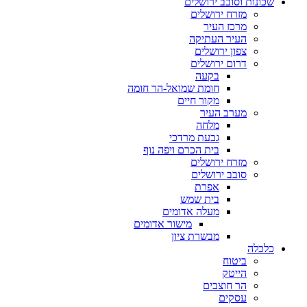
שכונות וסובב ירושלים
מזרח ירושלים
מרכז העיר
העיר העתיקה
צפון ירושלים
דרום ירושלים
בקעה
חומת שמואל-הר חומה
מקור חיים
מערב העיר
מלחה
גבעת מרדכי
בית הכרם ויפה נוף
מזרח ירושלים
סובב ירושלים
אפרת
בית שמש
מעלה אדומים
מישור אדומים
מבשרת ציון
כלכלה
ביטוח
הייטק
הר חוצבים
עסקים