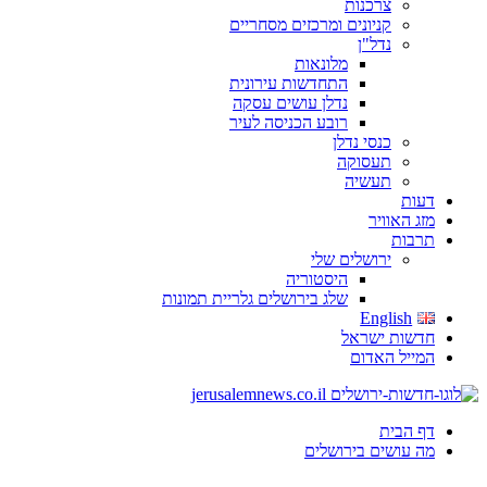
צרכנות
קניונים ומרכזים מסחריים
נדל"ן
מלונאות
התחדשות עירונית
נדלן עושים עסקה
רובע הכניסה לעיר
כנסי נדלן
תעסוקה
תעשיה
דעות
מזג האוויר
תרבות
ירושלים שלי
היסטוריה
שלג בירושלים גלריית תמונות
English
חדשות ישראל
המייל האדום
דף הבית
מה עושים בירושלים