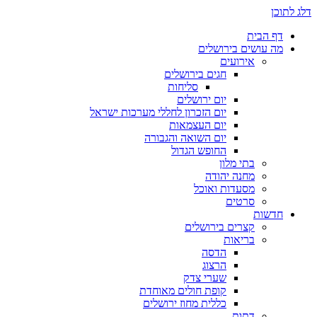
דלג לתוכן
דף הבית
מה עושים בירושלים
אירועים
חגים בירושלים
סליחות
יום ירושלים
יום הזכרון לחללי מערכות ישראל
יום העצמאות
יום השואה והגבורה
החופש הגדול
בתי מלון
מחנה יהודה
מסעדות ואוכל
סרטים
חדשות
קצרים בירושלים
בריאות
הדסה
הרצוג
שערי צדק
קופת חולים מאוחדת
כללית מחוז ירושלים
דתות