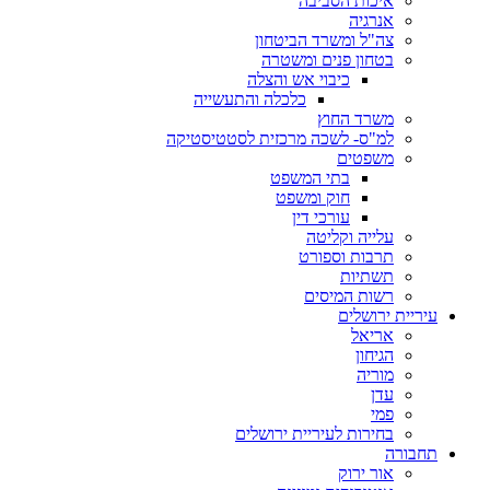
איכות הסביבה
אנרגיה
צה"ל ומשרד הביטחון
בטחון פנים ומשטרה
כיבוי אש והצלה
כלכלה והתעשייה
משרד החוץ
למ"ס- לשכה מרכזית לסטטיסטיקה
משפטים
בתי המשפט
חוק ומשפט
עורכי דין
עלייה וקליטה
תרבות וספורט
תשתיות
רשות המיסים
עיריית ירושלים
אריאל
הגיחון
מוריה
עדן
פמי
בחירות לעיריית ירושלים
תחבורה
אור ירוק